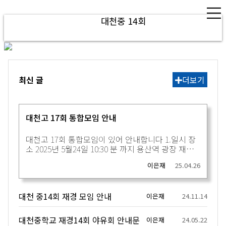
대천중 14회
최신 글
더보기
대천고 17회 통합모임 안내
대천고 17회 통합모임이 있어 안내합니다 1.일시 장
소 2025년 5월24일 10:30 분 까지 용산역 광장 재향
친구들 10:42분 무궁화 열차로 상경 합류후 버스탑승
이은재
25.04.26
2.이동경로: 버스로 남산타워까지 이동 1시간 자유시
간3.버스 또는 도보로 장충동 뚱뚱할머니 족발집으로
이동 점심식사4.도보는 40분 소요원하는사람5.식사
대천 중14회 재경 모임 안내
후 경복궁 및 청와대 관람 6.관람후 재경침구 해산7.
이은재
24.11.14
재향친구 용산역 17:52분 새마을호 귀많은 참석바라
며 참석여부를 금일중으로 알려주시기 바람니다 (재
대천중학교 재경14회 야유회 안내문
이은재
24.05.22
향은 20명정동임) 재경 대천고 17회 동창회 회장 안