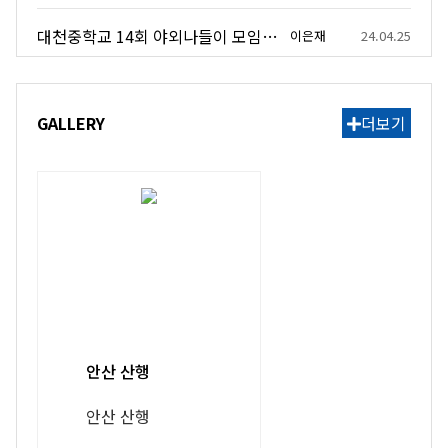
호철 총무및 재무 이수국 올림
대천중학교 14회 야외나들이 모임 안내
이은재
24.04.25
GALLERY
더보기
안산 산행
안산 산행