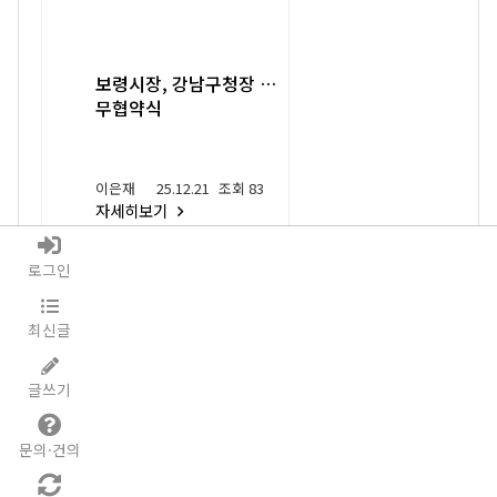
보령시장, 강남구청장 업
무협약식
이은재
25.12.21
조회 83
자세히보기
로그인
대천중 14회
최신글
ejlee@nate.com
글쓰기
관리자/
이은재
문의·건의
개인정보취급방침
사이트맵
문의/건의
머릿돌
PC버전으로 보기